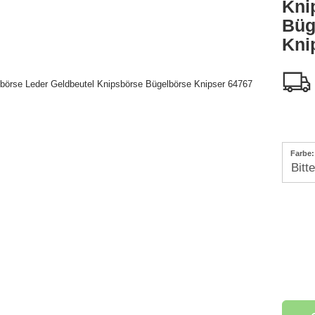
Kni
Büg
Kni
Farbe: