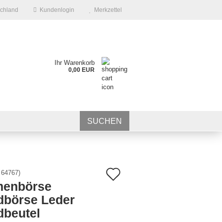
chland
Kundenlogin
Merkzettel
Ihr Warenkorb
0,00 EUR
SUCHEN
Auf
:
64767
)
enbörse
den
dbörse Leder
Merkzettel
dbeutel