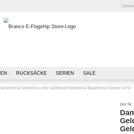
Deuts
Lieferland
...
E-Mail
Passwort
HEN
RUCKSÄCKE
SERIEN
SALE
Damenbörse Geldbörse Leder Geldbeutel Knipsbörse Bügelbörse Knipser 64767
Konto erstellen
Passwort vergessen?
(Art.Nr.
Dam
Gel
Gel