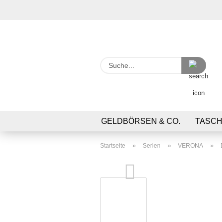
Suche
GELDBÖRSEN & CO.
TASC
»
»
»
Startseite
Serien
VERONA