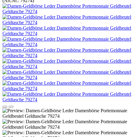
(Art.Nr.:
79274
)