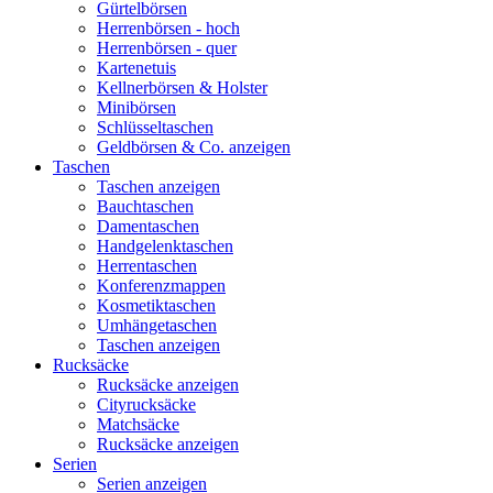
Gürtelbörsen
Herrenbörsen - hoch
Herrenbörsen - quer
Kartenetuis
Kellnerbörsen & Holster
Minibörsen
Schlüsseltaschen
Geldbörsen & Co. anzeigen
Taschen
Taschen anzeigen
Bauchtaschen
Damentaschen
Handgelenktaschen
Herrentaschen
Konferenzmappen
Kosmetiktaschen
Umhängetaschen
Taschen anzeigen
Rucksäcke
Rucksäcke anzeigen
Cityrucksäcke
Matchsäcke
Rucksäcke anzeigen
Serien
Serien anzeigen